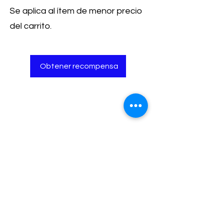
Se aplica al ítem de menor precio
del carrito.
Obtener recompensa
Learn More
Submit
support@StreamlineLearning.org