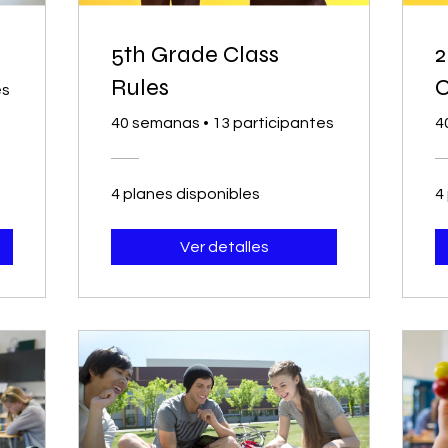
5th Grade Class
2
Rules
es
40 semanas
•
13 participantes
4
4 planes disponibles
4
Ver detalles