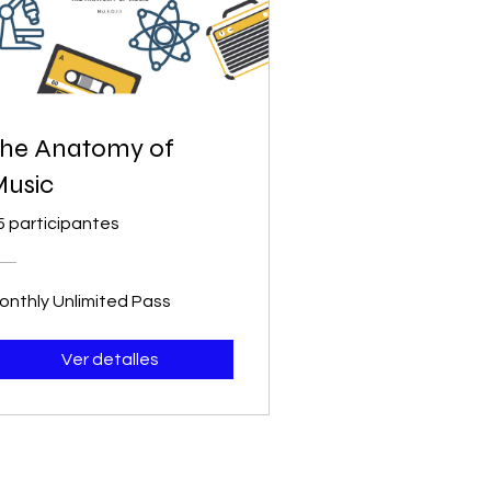
he Anatomy of
usic
5 participantes
onthly Unlimited Pass
Ver detalles