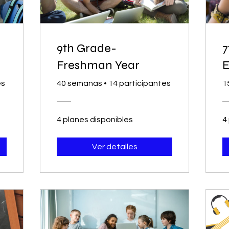
9th Grade-
7
Freshman Year
E
es
40 semanas
•
14 participantes
1
4 planes disponibles
4
Ver detalles