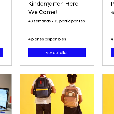
Kindergarten Here
P
We Come!
4
40 semanas
•
13 participantes
4 planes disponibles
4
Ver detalles